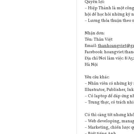
Quyền lợi:
– Hiệp Thành là một công 
hội để học hỏi những kỹ 
– Lương thỏa thuận theo 
Nhận đơn:
Tên: Thân Việt
Email:
thanhoangviet@g
Facebook: hoangviet.tha
Địa chỉ/Nơi làm việc: 8/
Hà Nội
Yêu cầu khác:
– Nhân viên có những kỹ n
Illustrator, Publisher, Ink
– Có laptop để đáp ứng nh
– Trung thực, có trách n
Có thì càng tốt nhưng kh
– Web developing, mana
– Marketing, chiến lược 
– Biết tiếng Anh