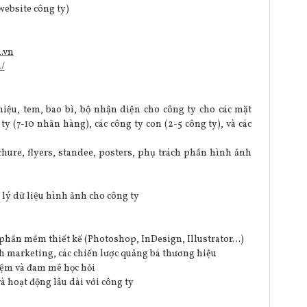
website công ty)
.vn
/
hiệu, tem, bao bì, bộ nhận diện cho công ty cho các mặt
y (7-10 nhãn hàng), các công ty con (2-5 công ty), và các
chure, flyers, standee, posters, phụ trách phần hình ảnh
 lý dữ liệu hình ảnh cho công ty
 phần mềm thiết kế (Photoshop, InDesign, Illustrator…)
ch marketing, các chiến lược quảng bá thương hiệu
iệm và đam mê học hỏi
 hoạt động lâu dài với công ty