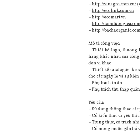
–
http://vinagro.com.vn/
(
–
http://ecolink.com.vn
–
http://ecomart.vn
–
http://tamduongtea.com
–
http://bachaorganic.com
Mô tả công việc:
– Thiết kế logo, thương 
hàng khác nhau của công t
đơn vị khác
– Thiết kế catalogue, bro
cho các ngày lễ và sự kiện
– Phụ trách in ấn
– Phụ trách thu thập quản
Yêu cầu:
– Sử dụng thông thạo các
– Có kiến thức và yêu thí
– Trung thực, có trách nh
– Có mong muốn gắn bó và