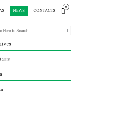
0
AS
NEWS
CONTACTS
ch
hives
l 2018
a
in