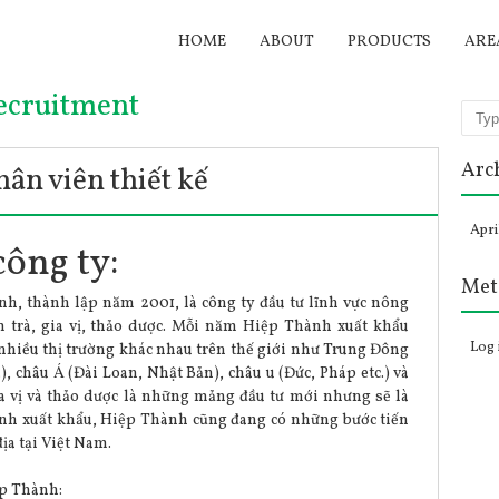
HOME
ABOUT
PRODUCTS
ARE
ecruitment
Sear
Arc
ân viên thiết kế
Apri
công ty:
Met
, thành lập năm 2001, là công ty đầu tư lĩnh vực nông
 trà, gia vị, thảo dược. Mỗi năm Hiệp Thành xuất khẩu
Log 
nhiều thị trường khác nhau trên thế giới như Trung Đông
, châu Á (Đài Loan, Nhật Bản), châu u (Đức, Pháp etc.) và
a vị và thảo dược là những mảng đầu tư mới nhưng sẽ là
 cảnh xuất khẩu, Hiệp Thành cũng đang có những bước tiến
ịa tại Việt Nam.
ệp Thành: